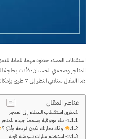
استقطاب العملاء خطوة مهمة للغاية للتعزي
المتاجر وضعه في الحسبان؛ فأنت بحاجة ل
هذا المقال سنلقي النظر إلى 7 طرق بإمكانك من خلالها جذب الزوار للمتجر والتعزيز من نمو تجارتك.
عناصر المقال
طرق استقطاب العملاء إلى المتجر
1- بناء موثوقية وسمعة جيدة للمتجر
ودّك تجارتك تكون مُربحة وأذكى؟
2- استخدم عبارات تسويقية قوية