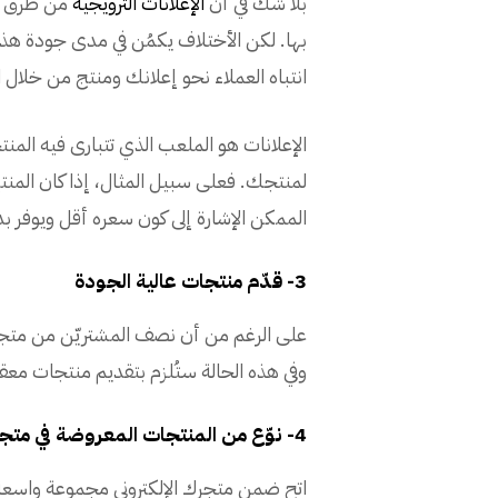
بلا شك في أن
الإعلانات الترويجية
من طرق تسو
بها. لكن الأختلاف يكمُن في مدى جودة هذه ا
انتباه العملاء نحو إعلانك ومنتج من خلال ال
الإعلانات هو الملعب الذي تتبارى فيه المن
لمنتجك. فعلى سبيل المثال، إذا كان المنت
الممكن الإشارة إلى كون سعره أقل ويوفر ب
3- قدّم منتجات عالية الجودة
على الرغم من أن نصف المشتريّن من متجر
وفي هذه الحالة ستُلزم بتقديم منتجات مع
4- نوّع من المنتجات المعروضة في متجرك
اتح ضمن متجرك الإلكتروني مجموعة واسعة