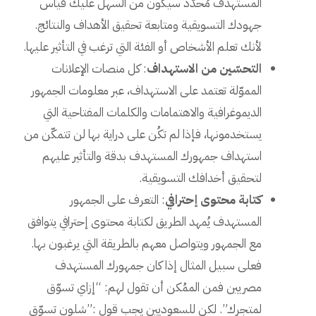
المستهدف مُحدّد سيكون من السهل عليك قياس
جهودك التسويقية ومتابعة تحقيق الأهداف والنتائج.
لأنك تعلم الأشخاص أو الفئة التي ترغب في التأثير عليها.
التحسّين من الاستهداف
: كل منصات الإعلانات
المموّلة تعتمد على الاستهداف، عبر معلومات الجمهور
الديموغرافية والاهتمامات والكلمات المفتاحية التي
يستخدمونها، فإذا لم تكُن على دراية بها لن تتمكّن من
استهداف جمهورك المستهدف بدقة والتأثير عليهم
لتحقيق أخدافك التسويقية.
كتابة محتوى إحترافي
: التعرف على الجمهور
المستهدف يُمهد الطريق لكتابة محتوى إحترافي يتوافق
مع الجمهور ويتواصل معهم بالطريقة التي يرغبون بها.
فعلى سبيل المثال إذا كان جمهورك المستهدف
مصريين فمن الممُكن أن تقول لهم: “إزاي تسوّق
لمتجرك”. لكن للسعوديين يجب قول :”شلون تسوّق