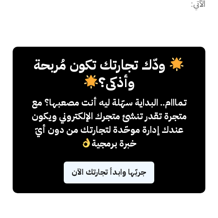
الآتي:
ودّك تجارتك تكون مُربحة
وأذكى؟
تمااام.. البداية سهّلة ليه أنت مصعبها؟ مع
متجرة تقدر تنشئ متجرك الإلكتروني ويكون
عندك إدارة موحّدة لتجارتك من دون أيّ
خبرة برمجية
جربّها وابدأ تجارتك الآن