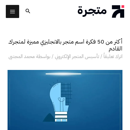
خطي
البحث
لى
AIN
لمحتوى
ENU
أكثر من 50 فكرة اسم متجر بالانجليزي مميزة لمتجرك
لقائمة
القادم
اترك تعليقاً
/
تأسيس المتجر الإلكتروني
/ بواسطة
محمد المجتبى